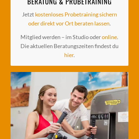
BERATUNG & PROBETRAINING
Jetzt
kostenloses Probetraining sichern
oder direkt vor Ort beraten lassen
.
Mitglied werden – im Studio oder
online
.
Die aktuellen Beratungszeiten findest du
hier
.